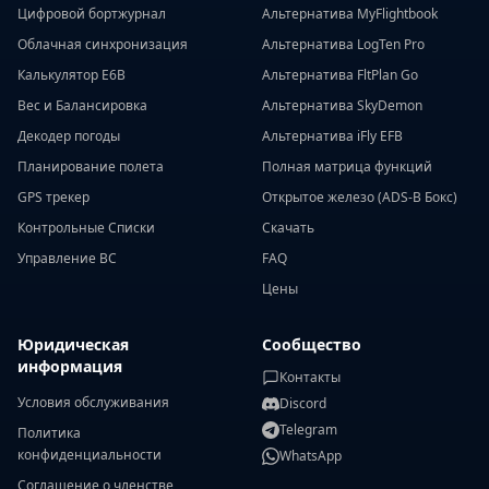
Цифровой бортжурнал
Альтернатива MyFlightbook
Облачная синхронизация
Альтернатива LogTen Pro
Калькулятор E6B
Альтернатива FltPlan Go
Вес и Балансировка
Альтернатива SkyDemon
Декодер погоды
Альтернатива iFly EFB
Планирование полета
Полная матрица функций
GPS трекер
Открытое железо (ADS-B Бокс)
Контрольные Списки
Скачать
Управление ВС
FAQ
Цены
Юридическая
Сообщество
информация
Контакты
Условия обслуживания
Discord
Telegram
Политика
конфиденциальности
WhatsApp
Соглашение о членстве